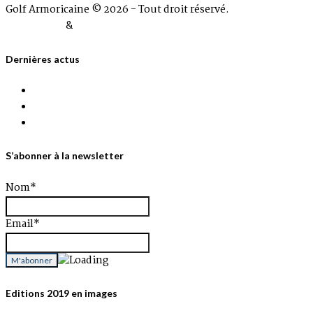
Golf Armoricaine © 2026 - Tout droit réservé.
Plan du site
&
Mentions Légales
Dernières actus
Information Golf de Pals
G.A 2026 Quelques places disponibles
A.G du 20 Décembre 2025
S’abonner à la newsletter
Nom*
Email*
Editions 2019 en images