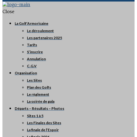
Close
La Golf’Armoricaine
Le déroulement
Les partenaires 2025
Tarifs
S’inscrire
Annulation
C.G.V
Organisation
Les Sites
Plan des Golfs
Le règlement
La soirée de gala
Départs – Résultats – Photos
Sites 1 à 5
Les Finales des Sites
La finale de l’Espoir
La finale 2026