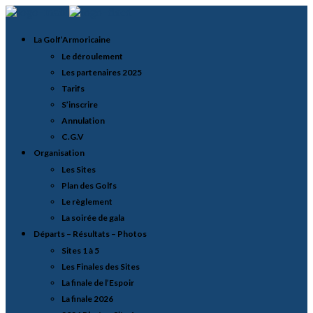
La Golf’Armoricaine
Le déroulement
Les partenaires 2025
Tarifs
S’inscrire
Annulation
C.G.V
Organisation
Les Sites
Plan des Golfs
Le règlement
La soirée de gala
Départs – Résultats – Photos
Sites 1 à 5
Les Finales des Sites
La finale de l’Espoir
La finale 2026