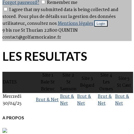
Forgot password?
Remember me
I agree that my submitted data is being collected and
stored. Pour plus de détails sur la gestion des données
utilisateur, consultez nos
Mentions légales
9 bis rue St Thurian
22800 QUINTIN
contact@golfarmoricaine.fr
LES RESULTATS
Site 1
Site 2
Site 4
Site 3
Site 5
DATES
Baie St
St
Les
Bégard
St Cast
Brieuc
Samson
Ormes
Mercredi
Brut &
Brut &
Brut &
Brut &
Brut & Net
30/04/25
Net
Net
Net
Net
A PROPOS