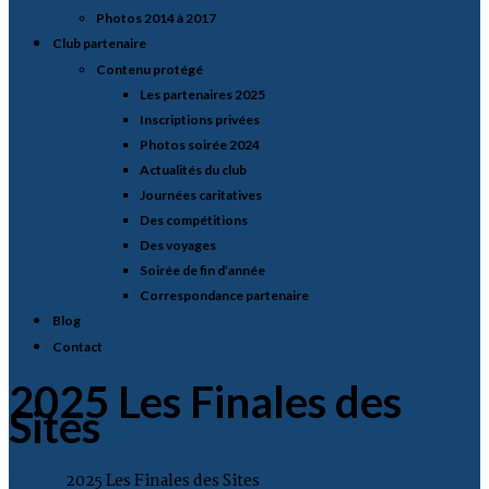
Photos 2014 à 2017
Club partenaire
Contenu protégé
Les partenaires 2025
Inscriptions privées
Photos soirée 2024
Actualités du club
Journées caritatives
Des compétitions
Des voyages
Soirée de fin d’année
Correspondance partenaire
Blog
Contact
2025 Les Finales des
Sites
Accueil
2025 Les Finales des Sites