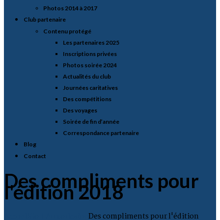
Photos 2014 à 2017
Club partenaire
Contenu protégé
Les partenaires 2025
Inscriptions privées
Photos soirée 2024
Actualités du club
Journées caritatives
Des compétitions
Des voyages
Soirée de fin d’année
Correspondance partenaire
Blog
Contact
Des compliments pour
l'édition 2018
Accueil
Golf Armoricaine
Des compliments pour l'édition