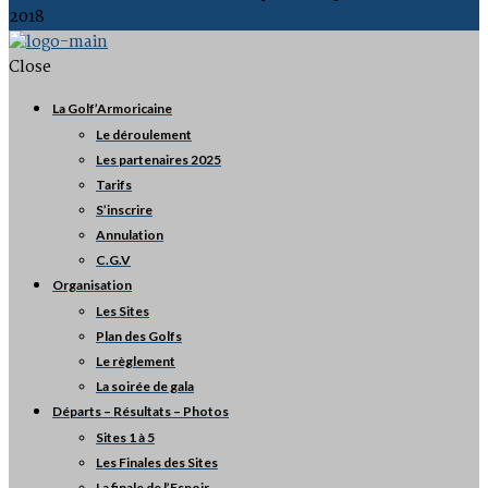
2018
Close
La Golf’Armoricaine
Le déroulement
Les partenaires 2025
Tarifs
S’inscrire
Annulation
C.G.V
Organisation
Les Sites
Plan des Golfs
Le règlement
La soirée de gala
Départs – Résultats – Photos
Sites 1 à 5
Les Finales des Sites
La finale de l’Espoir