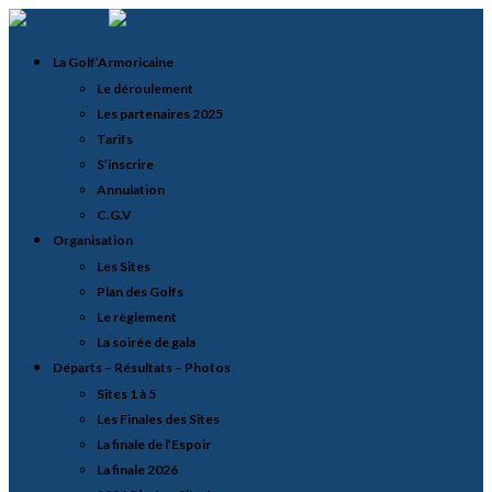
La Golf’Armoricaine
Le déroulement
Les partenaires 2025
Tarifs
S’inscrire
Annulation
C.G.V
Organisation
Les Sites
Plan des Golfs
Le règlement
La soirée de gala
Départs – Résultats – Photos
Sites 1 à 5
Les Finales des Sites
La finale de l’Espoir
La finale 2026