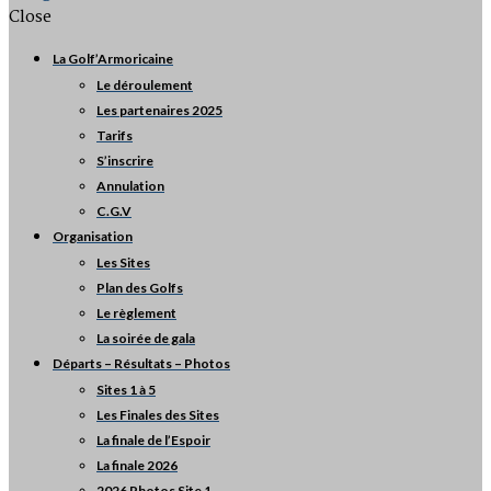
Close
La Golf’Armoricaine
Le déroulement
Les partenaires 2025
Tarifs
S’inscrire
Annulation
C.G.V
Organisation
Les Sites
Plan des Golfs
Le règlement
La soirée de gala
Départs – Résultats – Photos
Sites 1 à 5
Les Finales des Sites
La finale de l’Espoir
La finale 2026
2026 Photos Site 1