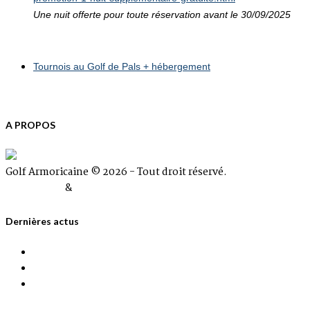
Une nuit offerte pour toute réservation avant le 30/09/2025
Tournois au Golf de Pals + hébergement
A PROPOS
Golf Armoricaine © 2026 - Tout droit réservé.
Plan du site
&
Mentions Légales
Dernières actus
Information Golf de Pals
G.A 2026 Quelques places disponibles
A.G du 20 Décembre 2025