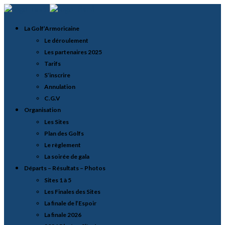
La Golf’Armoricaine
Le déroulement
Les partenaires 2025
Tarifs
S’inscrire
Annulation
C.G.V
Organisation
Les Sites
Plan des Golfs
Le règlement
La soirée de gala
Départs – Résultats – Photos
Sites 1 à 5
Les Finales des Sites
La finale de l’Espoir
La finale 2026