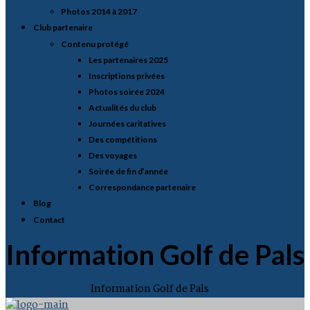
Photos 2014 à 2017
Club partenaire
Contenu protégé
Les partenaires 2025
Inscriptions privées
Photos soirée 2024
Actualités du club
Journées caritatives
Des compétitions
Des voyages
Soirée de fin d’année
Correspondance partenaire
Blog
Contact
Information Golf de Pals
Accueil
Actualités
Information Golf de Pals